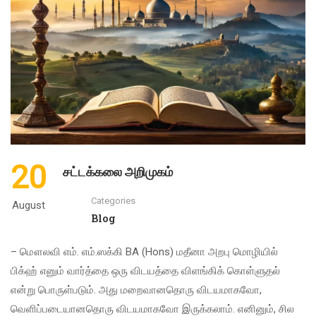
20
சட்டக்கலை அறிமுகம்
Categories
August
Blog
– மௌலவி எம். எம்.ஸக்கி BA (Hons) மதீனா அறபு மொழியில்
பிக்ஹ் எனும் வார்த்தை ஒரு விடயத்தை விளங்கிக் கொள்ளுதல்
என்று பொருள்படும். அது மறைவானதொரு விடயமாகவோ,
வெளிப்படையானதொரு விடயமாகவோ இருக்கலாம். எனினும், சில