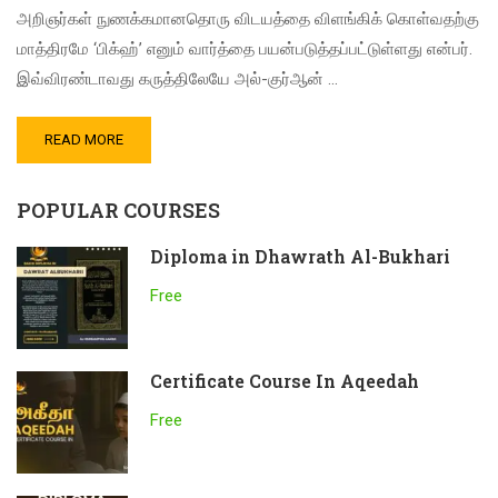
அறிஞர்கள் நுணக்கமானதொரு விடயத்தை விளங்கிக் கொள்வதற்கு
மாத்திரமே ‘பிக்ஹ்’ எனும் வார்த்தை பயன்படுத்தப்பட்டுள்ளது என்பர்.
இவ்விரண்டாவது கருத்திலேயே அல்-குர்ஆன் …
READ MORE
POPULAR COURSES
Diploma in Dhawrath Al-Bukhari
Free
Certificate Course In Aqeedah
Free